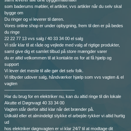
som baderums møbler, el artikler, vvs artikler når du selv skal
bygge om
Du ringer og vi leverer til døren.
Vores online shop er under opbygning, frem til den er på bedes
du ringe
22 22 77 13 vvs salg / 40 33 34 00 el salg
Vi står klar til at råde og vejlede med valg af rigtige produkter,
samt give dig et samlet tilbud på store mængder varer
du er altid velkommen til at kontakte os for at få hjælp og
support
Vi lever det meste til alle gør det selv folk.
Vi tilbyder udover salg, håndværker hjælp som vvs vagten & el
vagten
————————————————
Har du brug for en elektriker nu, kan du altid ringe til din lokale
Akutte el Døgnvagt 40 33 34 00
Vagten står derfor altid klar når det brænder på.
Udkald eller et almindeligt stykke el arbejde rykker vi altid hurtig
ud
hos elektriker døgnvagten er vi klar 24/7 til at modtage dit