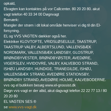
opkald,
Elvagten kan kontaktes på vor Callcenter. 80 20 20 80. akut
vagt telefon 40 33 34 00 Døgnvagt
Bemærk:
Mangler der strøm i dit lokal område henviser vi dig til din El-
forsyning.
EL og VVS VAGTEN dækker også her.
Elektriker KLOVTOFTE, VRIDSLØSELILLE, TAASTRUP,
TAASTRUP VALBY, ALBERTSLUND, VALLENSBÆK
NORDMARK, VALLENSBÆK LANDSBY, GLOSTRUP,
BRØNDBYVESTER, BRØNDBYØSTER, AVEDØRE,
VIGERSLEV, HVIDOVRE, VALBY, KALVEBOD STRAND,
ISHØJ LANDSBY, HUNDIGE, TRANEGILDE, ISHØJ,
VALLENSBÆK STRAND, AVEDØRE STATIONSBY,
BRØNDBY STRAND, AVEDØRE HOLME, KALVEBODERNE.
vvs og el butikken besøg www.el-grossist.dk
Døgn vvs-vagt er der altid, akut dagvagt telefon 22 22 77 13 / 80
20 20 80
EL VAGTEN SES ®
se
www.vvs-vagt.dk