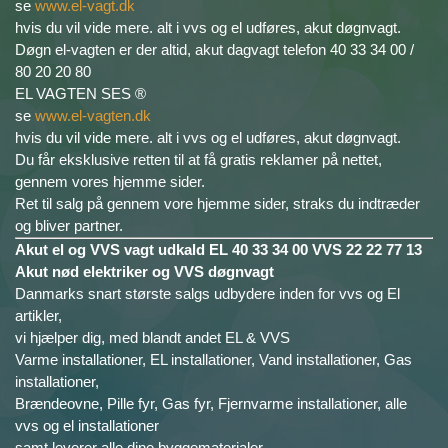
se
www.el-vagt.dk
hvis du vil vide mere. alt i vvs og el udføres, akut døgnvagt.
Døgn el-vagten er der altid, akut dagvagt telefon 40 33 34 00 /
80 20 20 80
EL VAGTEN SES ®
se
www.el-vagten.dk
hvis du vil vide mere. alt i vvs og el udføres, akut døgnvagt.
Du får eksklusive retten til at få gratis reklamer på nettet,
gennem vores hjemme sider.
Ret til salg på gennem vore hjemme sider, straks du indtræder
og bliver partner.
Akut el og VVS vagt udkald EL 40 33 34 00 VVS 22 22 77 13
Akut nød elektriker og VVS døgnvagt
Danmarks snart største salgs udbydere inden for vvs og El
artikler,
vi hjælper dig, med blandt andet EL & VVS
Varme installationer, EL installationer, Vand installationer, Gas
installationer,
Brændeovne, Pille fyr, Gas fyr, Fjernvarme installationer, alle
vvs og el installationer
samt leverer alle dine byggematerialer