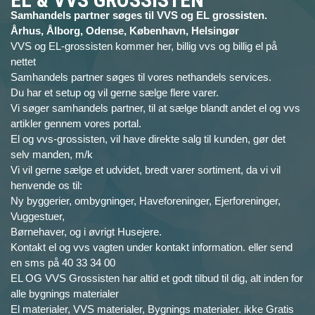
Samhandels partner søges til VVS og EL grossisten.
Århus, Ålborg, Odense, København, Helsingør
VVS og EL-grossisten kommer her, billig vvs og billig el på
nettet
Samhandels partner søges til vores nethandels services.
Du har et setup og vil gerne sælge flere varer.
Vi søger samhandels partner, til at sælge blandt andet el og vvs
artikler gennem vores portal.
El og vvs-grossisten, vil have direkte salg til kunden, gør det
selv manden, m/k
Vi vil gerne sælge et udvidet, bredt varer sortiment, da vi vil
henvende os til:
Ny byggerier, ombygninger, Haveforeninger, Ejerforeninger,
Vuggestuer,
Børnehaver, og i øvrigt Husejere.
Kontakt el og vvs vagten under kontakt information. eller send
en sms på 40 33 34 00
EL OG VVS Grossisten har altid et godt tilbud til dig, alt inden for
alle bygnings materialer
El materialer, VVS materialer, Bygnings materialer. ikke Gratis